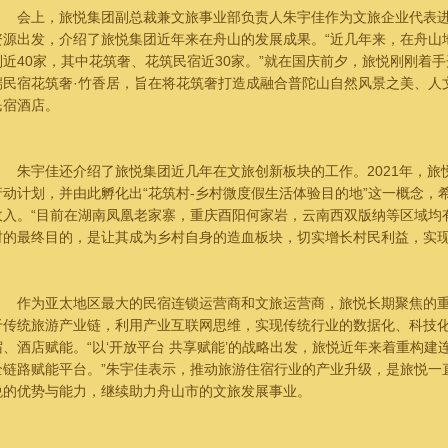
会上，旅悦集团副总裁兼文旅事业部负责人朱宇佳作为文旅企业代表进
资源出发，介绍了旅悦集团近年来在舟山的发展成果。“近几年来，在舟山
到近40家，其中花筑奢、花筑民宿近30家。”就在国庆前夕，旅悦刚刚着手
端民宿花筑奢·竹香居，旨在将花筑奢打造成融合普陀山自然风景之美、人
民宿酒店。
朱宇佳还介绍了旅悦集团近几年在文旅创新板块的工作。2021年，旅悦
行动计划，并由此孵化出“花筑村-乡村微度假生活体验目的地”这一概念，
收入。“目前在湖南凤凰老家寨，重庆酉阳何家岩，云南西双版纳等区域均
村的最终目的，是让其成为乡村自身的造血板块，切实增长村民利益，实现
作为亚太地区最大的民宿连锁运营商和文旅运营商，旅悦长期聚焦的重
于传统旅游产业链，利用产业互联网思维，实现传统行业的数据化、科技
宿、酒店赋能。“以‘开放平台 共享赋能’的战略出发，旅悦近年来着重构
全链路赋能平台。”朱宇佳表示，推动旅游住宿行业的产业升级，是旅悦一
悦的优势与能力，继续助力舟山市的文旅发展事业。