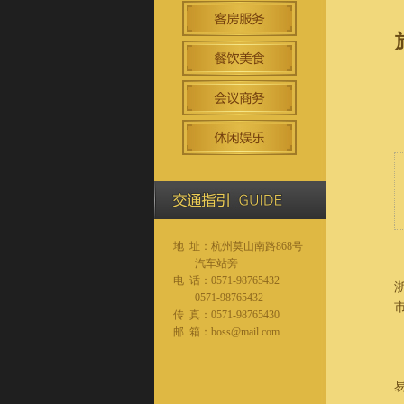
地 址：杭州莫山南路868号
汽车站旁
电 话：0571-98765432
0571-98765432
传 真：0571-98765430
邮 箱：boss@mail.com