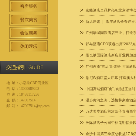
京能酒店全品牌亮相北京消博
新店速递 ｜ 希岸酒店长春硅谷
广州增城同派酒店开业，打造东
舒与酒店CEO获邀出席“202
维也纳国际酒店新店开业再加
广州再添“首店”新体验 同派酒店
悉尼W酒店盛大启幕 打造澳大
地 址：
小勐拉CBD商业区
电 话：13099689293
中国高端酒店“食”力崛起正当时
咨 询：18488117236
企 鹅：147007514
漫步黄河之滨，选格林豪泰酒
邮 箱：147007514@qq.com
万达美华酒店首次落子青海西
洲际酒店子公司中标昆明怡景园
金沙中国第三季度总收益17.8亿