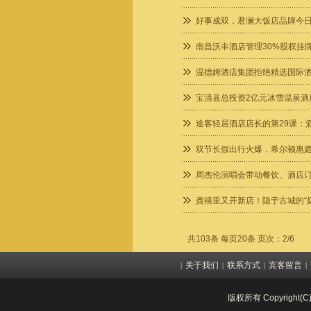
好事成双，君澜大饭店品牌今
南昌沃丰酒店管理30%股权挂牌
温德姆酒店集团拒绝精选国际酒
宝清县总投资2亿元冰雪温泉酒
途客轻居酒店店长的第29课：
双节长假出行火爆，希尔顿惠庭
周杰伦演唱会带动餐饮、酒店订
龚禧里又开新店！隐于古城的“
共103条 每页20条 页次：2/6
关于我们
联系方式
宾客留言
|
|
|
|
版权所有 Copyright